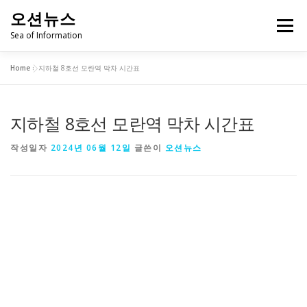
내
오션뉴스
용
메뉴
으
Sea of Information
로
바
Home
»
지하철 8호선 모란역 막차 시간표
로
✨병원 찾기
✨약국 찾기
✨주유소 찾기
가
기
지하철 8호선 모란역 막차 시간표
✨카센터 찾기
작성일자
2024년 06월 12일
글쓴이
오션뉴스