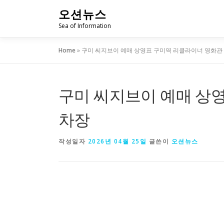
내
오션뉴스
용
Sea of Information
으
로
Home
»
구미 씨지브이 예매 상영표 구미역 리클라이너 영화관
바
로
가
기
구미 씨지브이 예매 상
차장
작성일자
2026년 04월 25일
글쓴이
오션뉴스