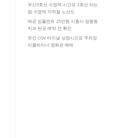
부산3호선 수영역 시간표 2호선 타는
법 수영역 지하철 노선도
배곧 임플란트 25만원 시흥시 정왕동
치과 싼곳 예약 전 확인
천안 CGV 터미널 상영시간표 주차장
리클라이너 영화관 예매
격