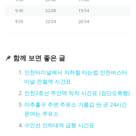
9:45
22:08
19:54
9:55
22:54
20:54
📌 함께 보면 좋은 글
인천터미널에서 지하철 타는법 인천버스터
미널 전철역 시간표
인천2호선 주안역 막차 시간표 (검단오류행)
미추홀구 주변 주유소 기름값 싼 곳 24시간
문여는 주유소
수인선 인하대역 급행 시간표