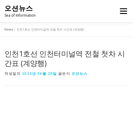
내
오션뉴스
용
메뉴
으
Sea of Information
로
바
Home
»
인천1호선 인천터미널역 전철 첫차 시간표 (계양행)
로
✨병원 찾기
✨약국 찾기
✨주유소 찾기
가
기
인천1호선 인천터미널역 전철 첫차 시
✨카센터 찾기
간표 (계양행)
작성일자
2024년 06월 20일
글쓴이
오션뉴스