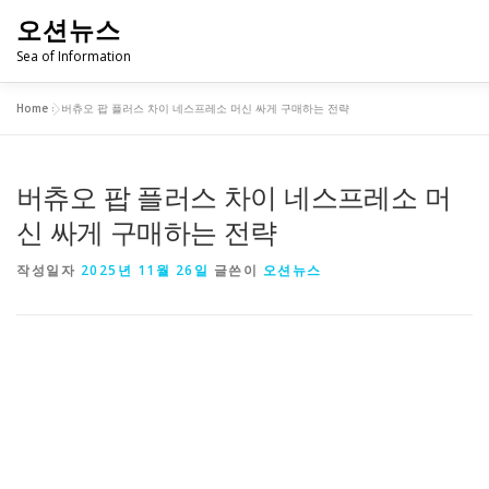
내
오션뉴스
용
으
Sea of Information
로
바
Home
»
버츄오 팝 플러스 차이 네스프레소 머신 싸게 구매하는 전략
로
✨병원 찾기
✨약국 찾기
✨주유소 찾기
✨카센터 찾
가
기
버츄오 팝 플러스 차이 네스프레소 머
신 싸게 구매하는 전략
작성일자
2025년 11월 26일
글쓴이
오션뉴스