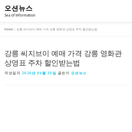
내
오션뉴스
용
으
Sea of Information
로
바
Home
»
강릉 씨지브이 예매 가격 강릉 영화관 상영표 주차 할인받는법
로
✨병원 찾기
✨약국 찾기
✨주유소 찾기
✨카센터 찾
가
기
강릉 씨지브이 예매 가격 강릉 영화관
상영표 주차 할인받는법
작성일자
2026년 04월 30일
글쓴이
오션뉴스